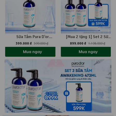
Sữa Tắm Pura D'or
[Mua 2 tặng 1] Set 2 Sữa
Awakening Body Wash Giúp
Tắm Pura D'or Awakening
399.000 ₫
599.000 ₫
899.000 ₫
1.198.000 ₫
Làm Sạch & Dưỡng Ẩm
Body Wash Giúp Làm Sạch
Mua ngay
Mua ngay
473ml
& Dưỡng Ẩm 473ml