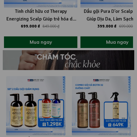
Tinh chất hữu cơ Therapy
Dầu gội Pura D'or Scalp 
Energizing Scalp Giúp trẻ hóa da
Giúp Dịu Da, Làm Sạch T
đầu - Giảm rụng tóc, mọc tóc chắc
699.000 ₫
849.000 ₫
399.000 ₫
Dưỡng Ẩm 473ml
699.000 ₫
khỏe 120ml
Mua ngay
Mua ngay