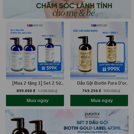
[Mua 2 tặng 1] Set 2 Sữa
Dầu Gội Biotin Pura D'or
Tắm Pura D'or Awakening
Original Gold Label Chăm
899.000 ₫
1.198.000 ₫
749.250 ₫
999.000 ₫
Body Wash Giúp Làm Sạch
Sóc Da Đầu, Giảm Rụng
Mua ngay
Mua ngay
& Dưỡng Ẩm 473ml
Tóc, Hỗ Trợ Mọc Tóc 473ml