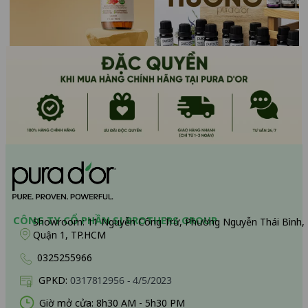
CÔNG TY CỔ PHẦN SJ BROTHERS GROUP
Showroom:
11 Nguyễn Công Trứ, Phường Nguyễn Thái Bình,
Quận 1, TP.HCM
0325255966
GPKD:
0317812956 - 4/5/2023
Giờ mở cửa: 8h30 AM - 5h30 PM